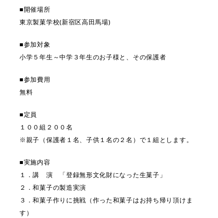
■開催場所
東京製菓学校(新宿区高田馬場)
■参加対象
小学５年生～中学３年生のお子様と、その保護者
■参加費用
無料
■定員
１００組２００名
※親子（保護者１名、子供１名の２名）で１組とします。
■実施内容
１．講 演 「登録無形文化財になった生菓子」
２．和菓子の製造実演
３．和菓子作りに挑戦（作った和菓子はお持ち帰り頂けま
す）