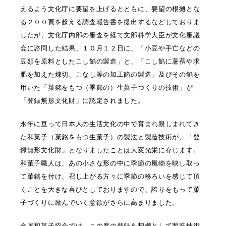
えるよう文化庁に要望を上げるとともに、要望の根拠とな
る２００頁を超える調査報告書を提出するなどしておりま
したが、文化庁内部の審査を経て文部科学大臣が文化審議
会に諮問した結果、１０月１２日に、「小豆や手亡などの
豆類を原料としたこし餡の製造」と、「こし餡に薯蕷や求
肥を加えた煉切、こなし等の加工餡の製造」及びその餡を
用いた「菓銘をもつ（季節の）生菓子づくりの技術」が
「登録無形文化財」に認定されました。
永年に亘って日本人の生活文化の中で育まれ親しまれてき
た和菓子（菓銘をもつ生菓子）の製法と製造技術が、「登
録無形文化財」となりましたことは大変光栄に存じます。
和菓子職人は、あの小さな形の中に季節の風物を映し取っ
て菓銘を付け、召し上がる方々に季節の移ろいを感じて頂
くことを大きな喜びとしておりますので、誇りをもって菓
子づくりに励んでいく意欲がさらに高まりました。
全国和菓子協会では、この度の登録を契機として製造技術