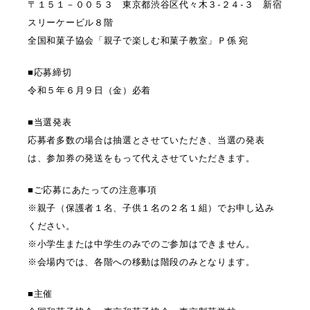
〒１５１－００５３ 東京都渋谷区代々木３-２４-３ 新宿
スリーケービル８階
全国和菓子協会「親子で楽しむ和菓子教室」Ｐ係 宛
■応募締切
令和５年６月９日（金）必着
■当選発表
応募者多数の場合は抽選とさせていただき、当選の発表
は、参加券の発送をもって代えさせていただきます。
■ご応募にあたっての注意事項
※親子（保護者１名、子供１名の２名１組）でお申し込み
ください。
※小学生または中学生のみでのご参加はできません。
※会場内では、各階への移動は階段のみとなります。
■主催