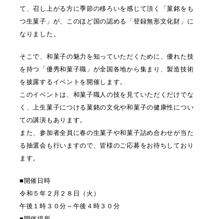
て、召し上がる方に季節の移ろいを感じて頂く「菓銘をも
つ生菓子」が、このほど国の認める「登録無形文化財」に
なりました。
そこで、和菓子の魅力を知っていただくために、優れた技
を持つ「優秀和菓子職」が全国各地から集まり、製造技術
を披露するイベントを開催します。
このイベントは、和菓子職人の技を見ていただくだけでな
く、上生菓子につける菓銘の文化や和菓子の健康性につい
ての講演もあります。
また、参加者全員に春の生菓子や和菓子詰め合わせが当た
る抽選会も行いますので、皆様のご応募をお待ちしており
ます。
■開催日時
令和５年２月２８日（火）
午後１時３０分～午後４時３０分
■開催場所