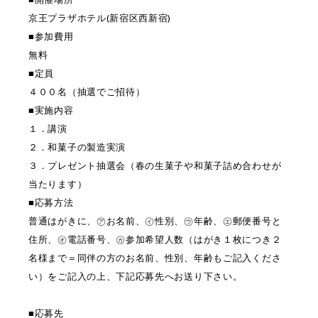
京王プラザホテル(新宿区西新宿)
■参加費用
無料
■定員
４００名（抽選でご招待）
■実施内容
１．講演
２．和菓子の製造実演
３．プレゼント抽選会（春の生菓子や和菓子詰め合わせが
当たります）
■応募方法
普通はがきに、㋐お名前、㋑性別、㋒年齢、㋓郵便番号と
住所、㋔電話番号、㋕参加希望人数（はがき１枚につき２
名様まで＝同伴の方のお名前、性別、年齢もご記入くださ
い）をご記入の上、下記応募先へお送り下さい。
■応募先