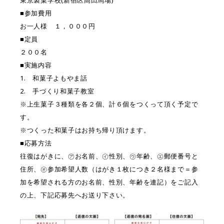
東京製菓学校(新宿区高田馬場)
■参加費用
お一人様 １，０００円
■定員
２００名
■実施内容
1. 和菓子よもやま話
2. 手づくり和菓子教室
※上生菓子３種類を各２個、計６個をつくって頂く予定で
す。
※つくった和菓子はお持ち帰り頂けます。
■応募方法
往復はがきに、㋐お名前、㋑性別、㋒年齢、㋓郵便番号と
住所、㋔参加希望人数（はがき１枚につき２名様まで＝参
加を希望される方のお名前、性別、年齢を連記）をご記入
の上、下記応募先へお送り下さい。