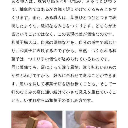
ある職人は、煉切り餡を布巾で包み、ぎゅっとひねっ
て、抽象的ではあるが力強く訴えかけてくるもみじをつ
くります。また、ある職人は、葉脈ひとつひとつまで表
現したような、繊細なもみじをつくります。どちらが正
当ということではなく、この表現の差が個性なのです。
和菓子職人は、自然の風物などを、自分の感性で感じと
り、和菓子に表現するのですから、当然、つくられる和
菓子は、つくり手の個性が込められているものです。
同じ菓銘でも、店によって違う風情、違う味わいのもの
が並ぶわけですから、好みに合わせて選ぶことができま
す。違いを探して和菓子店を訪ね歩くことも、そして一
軒のなじみの店に通い続けて小さな発見を重ねていくこ
とも、いずれ劣らぬ和菓子の楽しみ方です。