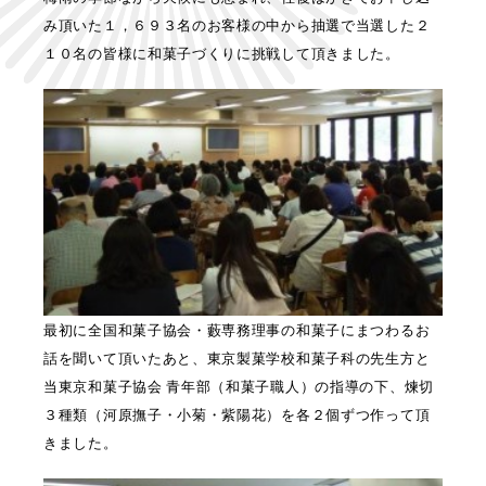
み頂いた１，６９３名のお客様の中から抽選で当選した２
１０名の皆様に和菓子づくりに挑戦して頂きました。
最初に全国和菓子協会・藪専務理事の和菓子にまつわるお
話を聞いて頂いたあと、東京製菓学校和菓子科の先生方と
当東京和菓子協会 青年部（和菓子職人）の指導の下、煉切
３種類（河原撫子・小菊・紫陽花）を各２個ずつ作って頂
きました。