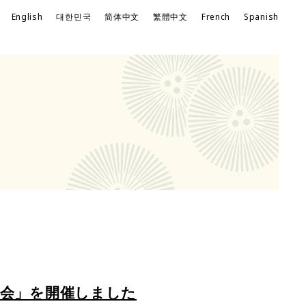
｜
English
대한민국
简体中文
繁體中文
French
Spanish
習会」を開催しました