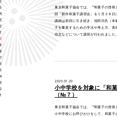
6
5
東京和菓子協会では、〝和菓子の啓発
4
回「創作和菓子講習会」を１月２８日
3
講師は前回に引き続き、池田功氏（本
2
子を量産するための手法や考え方、美
1
信念などについて講習が行われました
0
9
8
7
6
5
4
2020.01.20
3
小中学校を対象に「和
2
（№７）
1
東京和菓子協会では、〝和菓子の啓発
小中学校にお呼びかけをして、和菓子