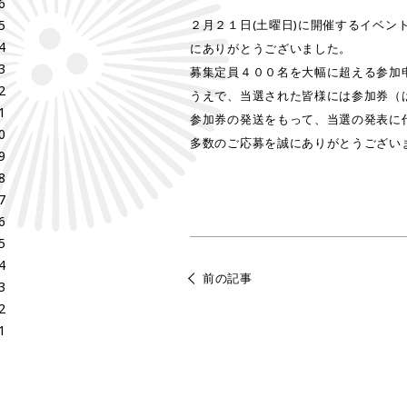
6
5
２月２１日(土曜日)に開催するイベン
4
にありがとうございました。
3
募集定員４００名を大幅に超える参加
2
うえで、当選された皆様には参加券（
1
参加券の発送をもって、当選の発表に
0
多数のご応募を誠にありがとうござい
9
8
7
6
5
4
前の記事
3
2
1