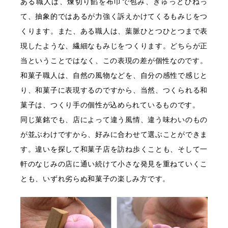
ある職人は、煉切り餡を布巾で包み、ぎゅっとひねっ
て、抽象的ではあるが力強く訴えかけてくるもみじをつ
くります。また、ある職人は、葉脈ひとつひとつまで表
現したような、繊細なもみじをつくります。どちらが正
当ということではなく、この表現の差が個性なのです。
和菓子職人は、自然の風物などを、自分の感性で感じと
り、和菓子に表現するのですから、当然、つくられる和
菓子は、つくり手の個性が込められているものです。
同じ菓銘でも、店によって違う風情、違う味わいのもの
が並ぶわけですから、好みに合わせて選ぶことができま
す。違いを探して和菓子店を訪ね歩くことも、そして一
軒のなじみの店に通い続けて小さな発見を重ねていくこ
とも、いずれ劣らぬ和菓子の楽しみ方です。