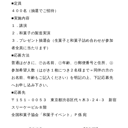
■定員
４００名（抽選でご招待）
■実施内容
１．講演
２．和菓子の製造実演
３．プレゼント抽選会（生菓子と和菓子詰め合わせが参加
者全員に当たります）
■応募方法
普通はがきに、㋐お名前、㋑年齢、㋒郵便番号と住所、㋓
参加希望人数（はがき１枚につき２名様まで＝同伴の方の
お名前、年齢もご記入ください）を明記の上、下記応募先
へお申し込み下さい。
■応募先
〒１５１－００５３ 東京都渋谷区代々木３-２４-３ 新宿
スリーケービル８階
全国和菓子協会「和菓子イベント」Ｐ係 宛