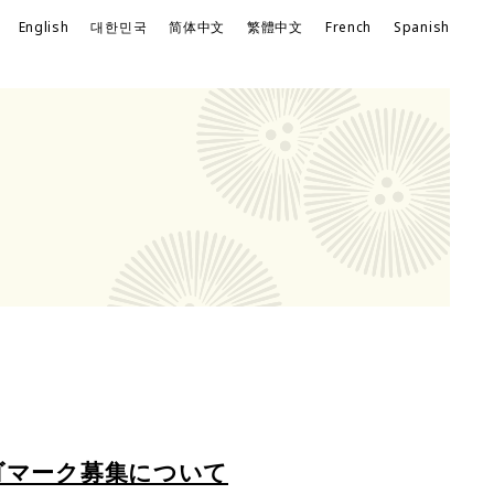
｜
English
대한민국
简体中文
繁體中文
French
Spanish
ゴマーク募集について