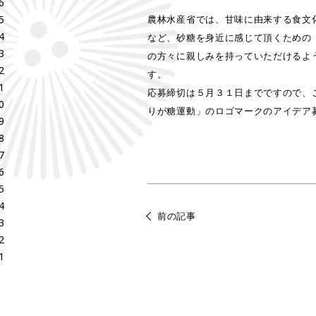
6
5
農林水産省では、甘味に由来する食文
4
など、砂糖を身近に感じて頂くための
3
の方々に親しみを持っていただけるよ
2
す。
1
応募締切は５月３１日までですので、
0
りが糖運動」のロゴマークのアイデア
9
8
7
6
5
4
前の記事
3
2
1