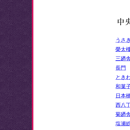
うさ
榮太
三廼
長門
とき
和菓
日本
西八
菊廼
塩瀬