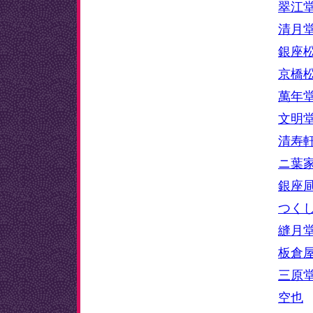
翠江
清月
銀座
京橋
萬年
文明
清寿
ニ葉
銀座
つく
縫月
板倉
三原
空也